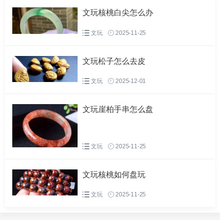
文玩核桃白尖怎么办
将手串放置一周至包浆硬化后，可以坚持盘放结合的方式，
文玩
2025-11-25
崖柏手串表面的包浆就会变得越来越厚实、稳定，颜色也会
变得越来越深。
文玩松子怎么去皮
文玩
2025-12-01
文玩崖柏手串怎么盘
文玩
2025-11-25
文玩核桃如何盘玩
文玩
2025-11-25